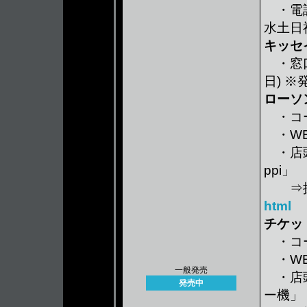
・電
水土日
キッセ
・窓口
日) 
ローソ
・コ
・WE
・店頭
ppi」
⇒操
html
チケッ
・コ
・WE
一般発売
・店頭
発売中
ー機」