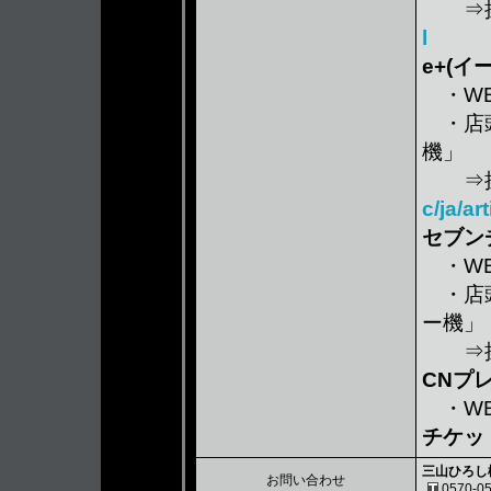
⇒操
l
e+(イ
・WE
・店頭販
機」
⇒操
c/ja/a
セブン
・WE
・店頭
ー機」
⇒操
CNプ
・WE
チケッ
三山ひろし
お問い合わせ
0570-05