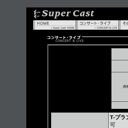
HOME
コン
席
T-プ
可