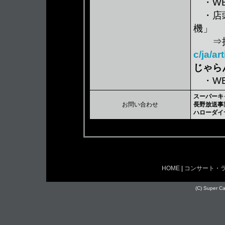
・WE
・店頭販
機」
⇒操
c/ja/a
じゃら
・WE
スーパーキ
お問い合わせ
長野放送事
ハローダイ
HOME
|
コンサート・
(C) Super Cas