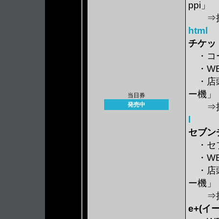
ppi」
⇒操
html
チケッ
・コ
・WE
・店頭
ー機」
当日券
発売中
⇒操
l
セブン
・セブ
・WE
・店頭
ー機」
⇒操
e+(イ