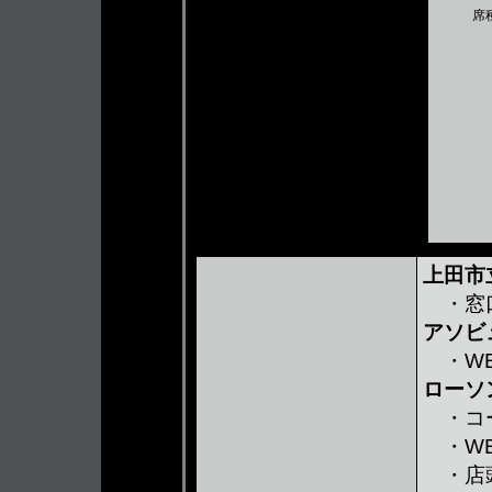
席
上田市
・窓口
アソビ
・WE
ローソ
・コ
・WE
・店頭